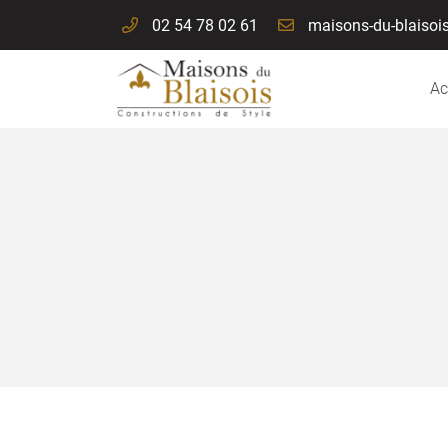
02 54 78 02 61
114 A Route Nationale
41260 La chaussé saint victor
Ac
02 54 78 02 61
Adresse email de réception

En cochant cette case, vous consentez à recevoir nos propositions commer