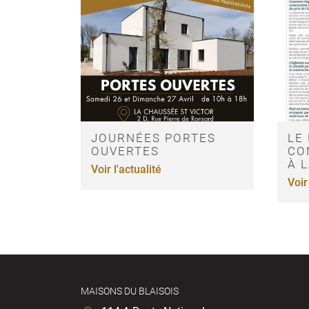
JOURNÉES PORTES
LE
OUVERTES
CO
À 
Voir l'actualité
Voir
MAISONS DU BLAISOIS