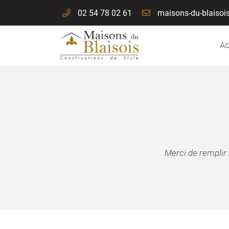
02 54 78 02 61
114 A Route Nationale
41260 La chaussé saint victor
Ac
02 54 78 02 61
Merci de remplir 
Adresse email de réception

En cochant cette case, vous consentez à recevoir nos propositions commer