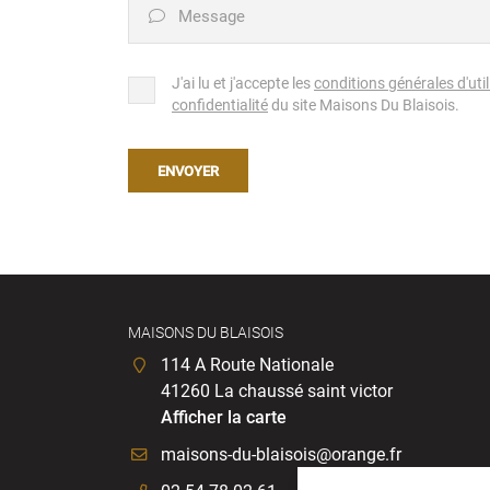
Message

J'ai lu et j'accepte les
conditions générales d'util
confidentialité
du site
Maisons Du Blaisois
.
ENVOYER
MAISONS DU BLAISOIS
114 A Route Nationale
41260 La chaussé saint victor
Afficher la carte