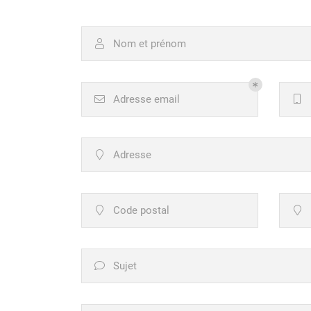
l'adresse email indiqué ci-dessus. Vous pouvez vous désinscrire à tout mo
utilisant
le formulaire de désinscription
.
Nom et prénom

INSCRIPTION
Adresse email


Adresse

Code postal


Sujet
