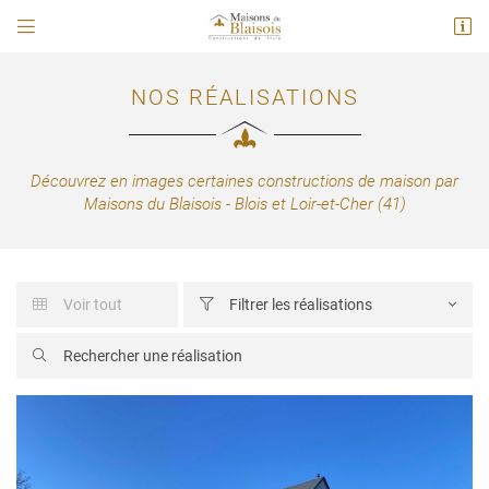


114 A Route Nationale
41260 La chaussé saint victor
02 54 78 02 61
NOS RÉALISATIONS
Découvrez en images certaines constructions de maison par
Maisons du Blaisois - Blois et Loir-et-Cher (41)
Voir tout
Filtrer les réalisations


Adresse email de réception


En cochant cette case, vous consentez à recevoir nos propositions commerciales à
l'adresse email indiqué ci-dessus. Vous pouvez vous désinscrire à tout moment en
utilisant
le formulaire de désinscription
.
INSCRIPTION