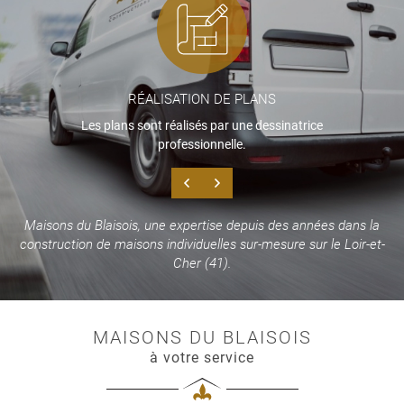
RÉALISATION
DE PLANS
Les plans sont réalisés par une dessinatrice
UNE QUESTIO
professionnelle.
Accueil
02 54 78 02 6
Maisons du Blaisois, une expertise depuis des années dans la
udes & projets
construction de maisons individuelles sur-mesure sur le Loir-et-
Cher (41).
s réalisations
Terrains
MAISONS DU BLAISOIS
Avis
RESTEZ INFO
à votre service
Actualités
INSCRIPTION NEWS