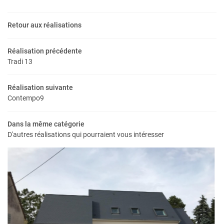
Retour aux réalisations
Réalisation précédente
Tradi 13
Réalisation suivante
Contempo9
UNE QUESTIO
Dans la même catégorie
D'autres réalisations qui pourraient vous intéresser
Accueil
02 54 78 02 6
udes & projets
s réalisations
Terrains