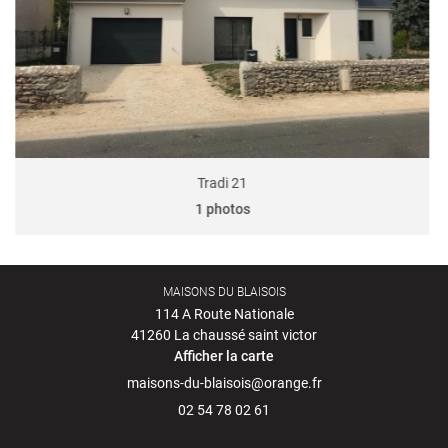
Avis
RESTEZ INFO
Actualités
INSCRIPTION NEWS
Contact
SUIVRE MON PR
Tradi 21
1 photos
MAISONS DU BLAISOIS
114 A Route Nationale
41260 La chaussé saint victor
Afficher la carte
02 54 78 02 61