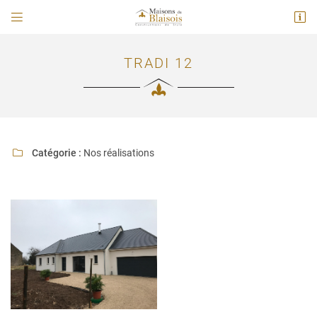


114 A Route Nationale
41260 La chaussé saint victor
02 54 78 02 61
TRADI 12
Catégorie :
Nos réalisations

Adresse email de réception

En cochant cette case, vous consentez à recevoir nos propositions commerciales à
l'adresse email indiqué ci-dessus. Vous pouvez vous désinscrire à tout moment en
utilisant
le formulaire de désinscription
.
INSCRIPTION