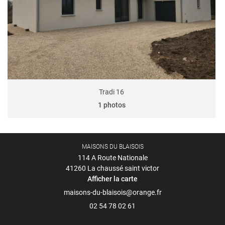
Avis
RESTEZ INFO
Actualités
INSCRIPTION NEWS
Contact
SUIVRE MON PR
Tradi 16
1 photos
MAISONS DU BLAISOIS
114 A Route Nationale
41260 La chaussé saint victor
Afficher la carte
02 54 78 02 61