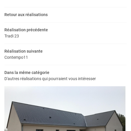
Retour aux réalisations
Réalisation précédente
Tradi 23
Réalisation suivante
Contempo11
UNE QUESTIO
Dans la même catégorie
D'autres réalisations qui pourraient vous intéresser
Accueil
02 54 78 02 6
udes & projets
s réalisations
Terrains