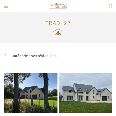


114 A Route Nationale
41260 La chaussé saint victor
02 54 78 02 61
TRADI 22
Catégorie :
Nos réalisations

Adresse email de réception

En cochant cette case, vous consentez à recevoir nos propositions commerciales à
l'adresse email indiqué ci-dessus. Vous pouvez vous désinscrire à tout moment en
utilisant
le formulaire de désinscription
.
INSCRIPTION