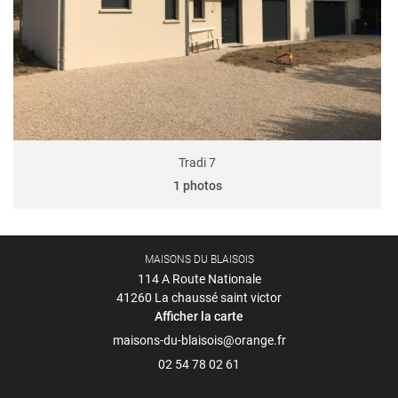
Avis
RESTEZ INFO
Actualités
INSCRIPTION NEWS
Contact
SUIVRE MON PR
Tradi 7
1 photos
MAISONS DU BLAISOIS
114 A Route Nationale
41260 La chaussé saint victor
Afficher la carte
02 54 78 02 61