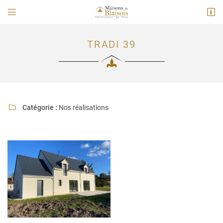


114 A Route Nationale
41260 La chaussé saint victor
02 54 78 02 61
TRADI 39
Catégorie :
Nos réalisations

Adresse email de réception

En cochant cette case, vous consentez à recevoir nos propositions commerciales à
l'adresse email indiqué ci-dessus. Vous pouvez vous désinscrire à tout moment en
utilisant
le formulaire de désinscription
.
INSCRIPTION