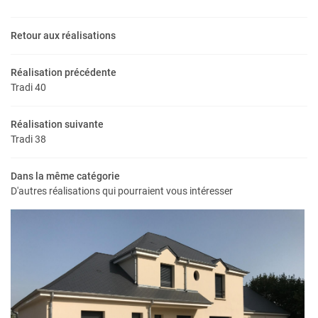
Retour aux réalisations
Réalisation précédente
Tradi 40
Réalisation suivante
Tradi 38
UNE QUESTIO
Dans la même catégorie
D'autres réalisations qui pourraient vous intéresser
Accueil
02 54 78 02 6
udes & projets
s réalisations
Terrains