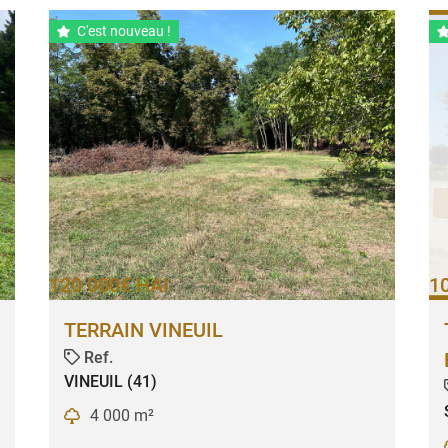
C'est nouveau !

120 000€ HAI
1
TERRAIN VINEUIL
Ref.

VINEUIL (41)
4 000 m²
