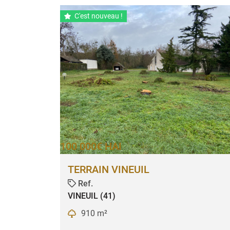
C'est nouveau !

100 000€ HAI
TERRAIN VINEUIL
Ref.

VINEUIL (41)
910 m²
