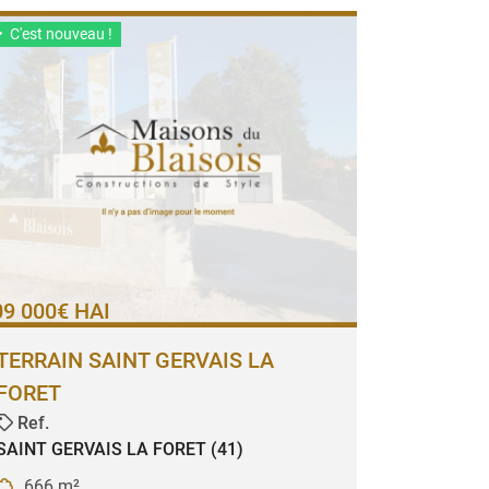
C'est nouveau !

09 000€ HAI
TERRAIN SAINT GERVAIS LA
FORET
Ref.

SAINT GERVAIS LA FORET (41)
666 m²
