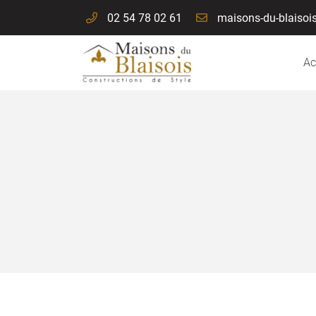
02 54 78 02 61
114 A Route Nationale
41260 La chaussé saint victor
Ac
02 54 78 02 61
Adresse email de réception

En cochant cette case, vous consentez à recevoir nos propositions commer